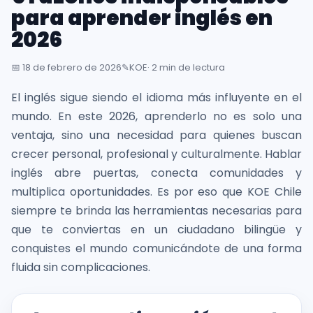
inglés
para aprender inglés en
desde
2026
la
primera
📅
18 de febrero de 2026
✎️
KOE
· 2 min de lectura
sesión
El inglés sigue siendo el idioma más influyente en el
mundo. En este 2026, aprenderlo no es solo una
Intranet
ventaja, sino una necesidad para quienes buscan
KOE
crecer personal, profesional y culturalmente. Hablar
SISK
inglés abre puertas, conecta comunidades y
multiplica oportunidades. Es por eso que KOE Chile
Solicitudes
siempre te brinda las herramientas necesarias para
que te conviertas en un ciudadano bilingüe y
conquistes el mundo comunicándote de una forma
fluida sin complicaciones.