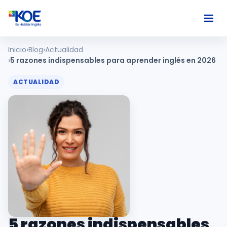
Inicio
Blog
Actualidad
Ingles
5 razones indispensables para aprender inglés en 2026
ACTUALIDAD
Paises
Nosotros
Usuarios
Comunidad
Habla
5 razones indispensables