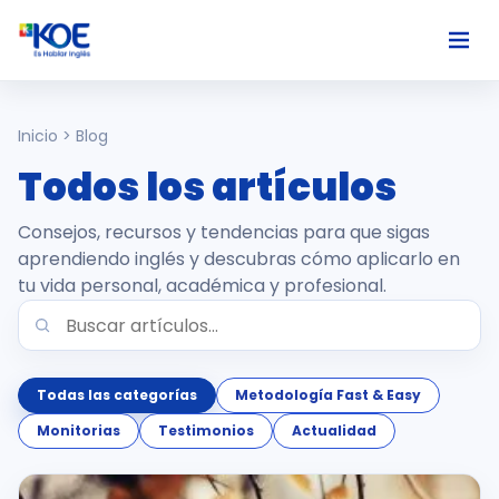
Ingles
Inicio > Blog
Todos los artículos
Paises
Consejos, recursos y tendencias para que sigas
Nosotros
aprendiendo inglés y descubras cómo aplicarlo en
tu vida personal, académica y profesional.
Usuarios
Comunidad
Todas las categorías
Metodología Fast & Easy
Monitorias
Testimonios
Actualidad
Habla