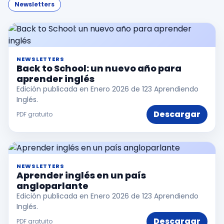
inglés
Newsletters
desde
la
primera
sesión
NEWSLETTERS
Back to School: un nuevo año para
aprender inglés
Intranet
Edición publicada en Enero 2026 de 123 Aprendiendo
KOE
Inglés.
Descargar
PDF gratuito
SISK
Solicitudes
NEWSLETTERS
Aprender inglés en un país
angloparlante
Edición publicada en Enero 2026 de 123 Aprendiendo
Inglés.
Descargar
PDF gratuito