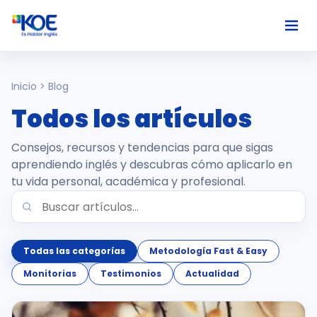
Ingles
Inicio > Blog
Todos los artículos
Paises
Consejos, recursos y tendencias para que sigas
Nosotros
aprendiendo inglés y descubras cómo aplicarlo en
tu vida personal, académica y profesional.
Usuarios
Comunidad
Todas las categorías
Metodología Fast & Easy
Monitorias
Testimonios
Actualidad
Habla