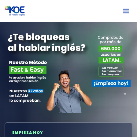
Ingles
Paises
Nosotros
Usuarios
Comunidad
Habla
EMPIEZA HOY