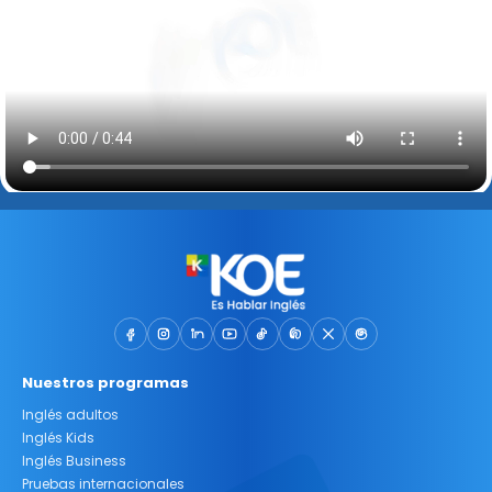
Nuestros programas
Inglés adultos
Inglés Kids
Inglés Business
Pruebas internacionales