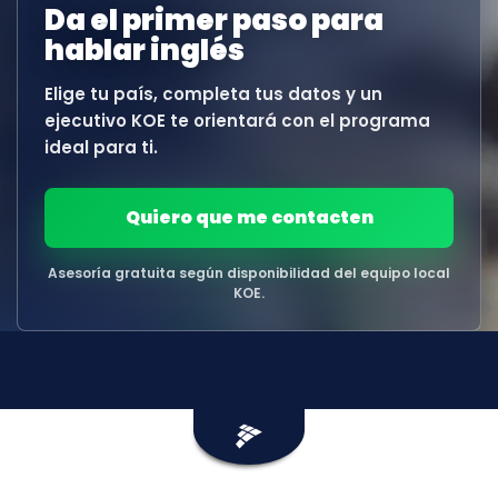
inglés
Da el primer paso para
desde
hablar inglés
la
primera
Elige tu país, completa tus datos y un
sesión
ejecutivo KOE te orientará con el programa
ideal para ti.
Intranet
KOE
Quiero que me contacten
SISK
Asesoría gratuita según disponibilidad del equipo local
KOE.
Solicitudes