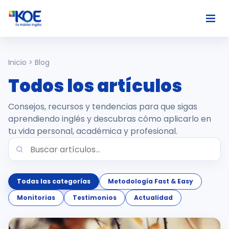
Ingles
Inicio > Blog
Todos los artículos
Paises
Consejos, recursos y tendencias para que sigas
Nosotros
aprendiendo inglés y descubras cómo aplicarlo en
tu vida personal, académica y profesional.
Usuarios
Comunidad
Todas las categorías
Metodología Fast & Easy
Monitorias
Testimonios
Actualidad
Habla