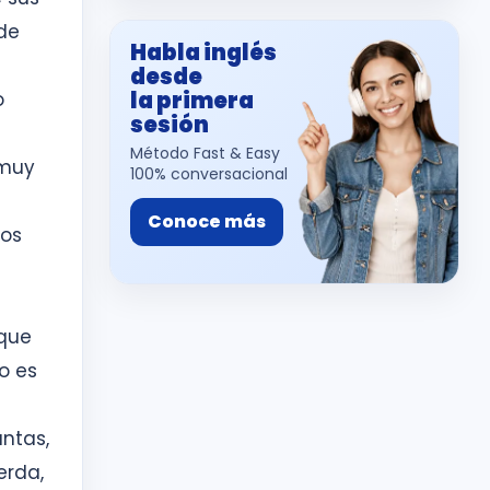
de
Habla inglés
desde
la primera
o
sesión
Método Fast & Easy
 muy
100% conversacional
Conoce más
nos
 que
o es
untas,
erda,