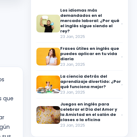
Los idiomas más
demandados en el
mercado laboral: ¿Por qué
›
el inglés sigue siendo el
rey?
23 Jan, 2025
Frases útiles en inglés que
puedes aplicar en tu vida
›
diaria
23 Jan, 2025
La ciencia detrás del
os
aprendizaje divertido: ¿Por
›
qué funciona mejor?
23 Jan, 2025
es que
Juegos en inglés para
celebrar el Día del Amor y
la Amistad en el salón de
›
ar
clases o la oficina
23 Jan, 2025
lgún
e sus