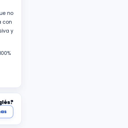
que no
á con
siva y
 100%
glés?
mas