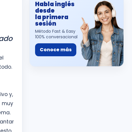
Habla inglés
desde
la primera
sesión
Método Fast & Easy
ado
100% conversacional
Conoce más
el
todo.
vo y,
es muy
ema.
vantar
 esto