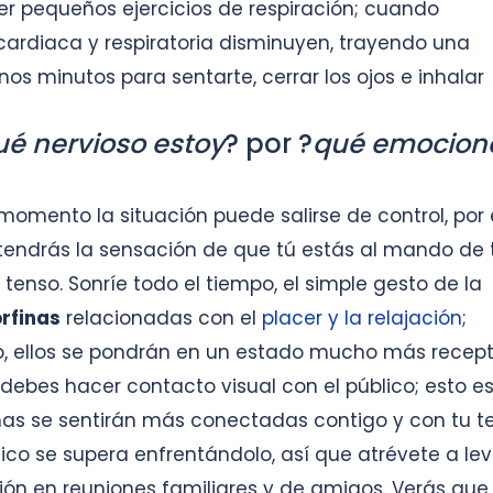
r pequeños ejercicios de respiración; cuando
ardiaca y respiratoria disminuyen, trayendo una
os minutos para sentarte, cerrar los ojos e inhalar
ué nervioso estoy
? por ?
qué emocion
momento la situación puede salirse de control, por 
 tendrás la sensación de que tú estás al mando de 
enso. Sonríe todo el tiempo, el simple gesto de la
rfinas
relacionadas con el
placer y la relajación
;
to, ellos se pondrán en un estado mucho más recepti
 debes hacer contacto visual con el público; esto 
nas se sentirán más conectadas contigo y con tu t
co se supera enfrentándolo, así que atrévete a le
nión en reuniones familiares y de amigos. Verás que