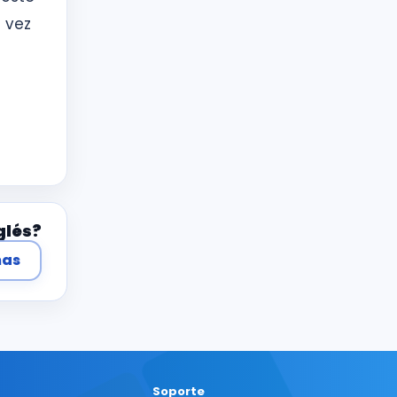
 vez
glés?
mas
Soporte