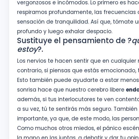
vergonzosos e incómodos. Lo primero es hace
respiramos profundamente, las frecuencias c
sensación de tranquilidad. Así que, tómate un
profundo y luego exhalar despacio.
Sustituye el pensamiento de ?
q
estoy
?.
Los nervios te hacen sentir que en cualquier 
contrario, si piensas que estás emocionado,
Esto también puede ayudarte a estar menos t
sonrisa hace que nuestro cerebro libere
endo
además, si tus interlocutores te ven conten
a su vez, tú te sentirás más seguro. También
importante, ya que, de este modo, las perso
Como muchos otros miedos, el pánico escéni
la mano en las juntas, a debatir y dar tu opi