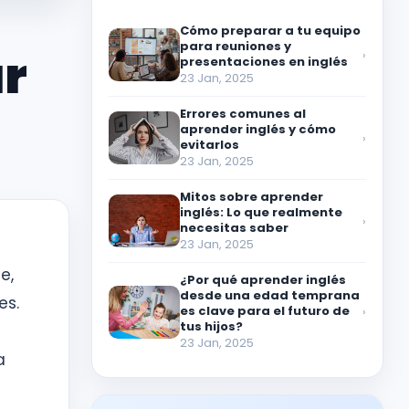
Cómo preparar a tu equipo
para reuniones y
ar
›
presentaciones en inglés
23 Jan, 2025
Errores comunes al
aprender inglés y cómo
›
evitarlos
23 Jan, 2025
Mitos sobre aprender
inglés: Lo que realmente
›
necesitas saber
23 Jan, 2025
e,
¿Por qué aprender inglés
desde una edad temprana
es.
es clave para el futuro de
›
tus hijos?
23 Jan, 2025
a