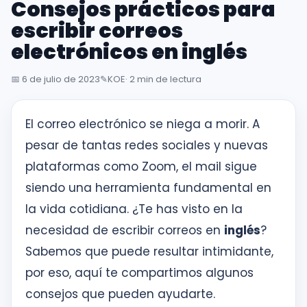
Consejos prácticos para
inglés
desde
escribir correos
la
electrónicos en inglés
primera
sesión
📅
6 de julio de 2023
✎️
KOE
· 2 min de lectura
Intranet
El correo electrónico se niega a morir. A
KOE
pesar de tantas redes sociales y nuevas
plataformas como Zoom, el mail sigue
SISK
siendo una herramienta fundamental en
Solicitudes
la vida cotidiana. ¿Te has visto en la
necesidad de escribir correos en
inglés
?
Sabemos que puede resultar intimidante,
por eso, aquí te compartimos algunos
consejos que pueden ayudarte.