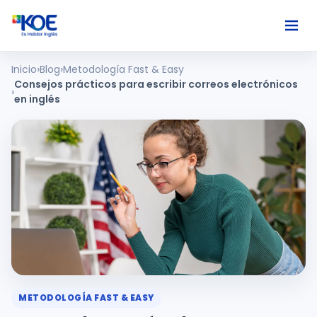
Inicio
Blog
Metodología Fast & Easy
Ingles
Consejos prácticos para escribir correos electrónicos
en inglés
Paises
Nosotros
Usuarios
Comunidad
METODOLOGÍA FAST & EASY
Habla