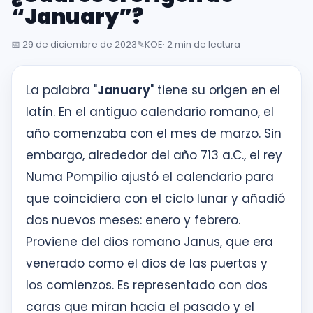
inglés
“January”?
desde
la
📅
29 de diciembre de 2023
✎️
KOE
· 2 min de lectura
primera
sesión
La palabra "
January
" tiene su origen en el
latín. En el antiguo calendario romano, el
Intranet
año comenzaba con el mes de marzo. Sin
KOE
embargo, alrededor del año 713 a.C., el rey
SISK
Numa Pompilio ajustó el calendario para
que coincidiera con el ciclo lunar y añadió
Solicitudes
dos nuevos meses: enero y febrero.
Proviene del dios romano Janus, que era
venerado como el dios de las puertas y
los comienzos. Es representado con dos
caras que miran hacia el pasado y el