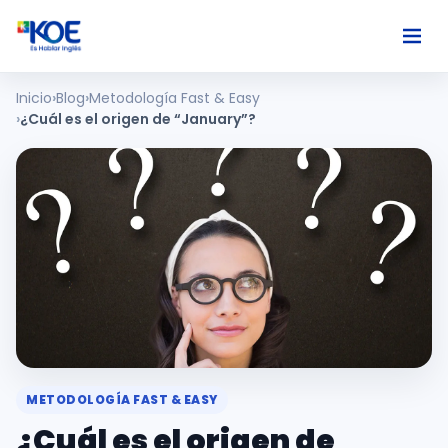
Inicio
Blog
Metodología Fast & Easy
Ingles
¿Cuál es el origen de “January”?
Paises
Nosotros
Usuarios
Comunidad
METODOLOGÍA FAST & EASY
¿Cuál es el origen de
Habla