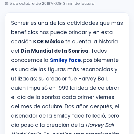
inglés
📅
5 de octubre de 2018
✎️
KOE
· 3 min de lectura
desde
la
Sonreír es una de las actividades que más
primera
sesión
beneficios nos puede brindar y en esta
ocasión
KOE México
te cuenta la historia
del
Día Mundial de la Sonrisa
. Todos
Intranet
KOE
conocemos la
Smiley face
, posiblemente
es una de las figuras más reconocidas y
SISK
utilizadas; su creador fue Harvey Ball,
quien impulsó en 1999 la idea de celebrar
Solicitudes
el día de la sonrisa cada primer viernes
del mes de octubre. Dos años después, el
diseñador de la Smiley face falleció, pero
dio paso a la creación de la
Harvey Ball