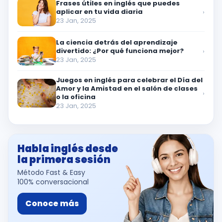
Frases útiles en inglés que puedes
aplicar en tu vida diaria
›
23 Jan, 2025
La ciencia detrás del aprendizaje
divertido: ¿Por qué funciona mejor?
›
23 Jan, 2025
Juegos en inglés para celebrar el Día del
Amor y la Amistad en el salón de clases
›
o la oficina
23 Jan, 2025
Habla inglés desde
la primera sesión
Método Fast & Easy
100% conversacional
Conoce más