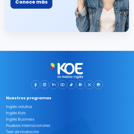
Conoce más
Nuestros programas
Inglés adultos
Inglés Kids
Inglés Business
Pruebas internacionales
Test de nivelación