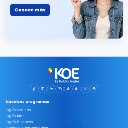
Conoce más
Nuestros programas
Inglés adultos
Inglés Kids
Inglés Business
Pruebas internacionales