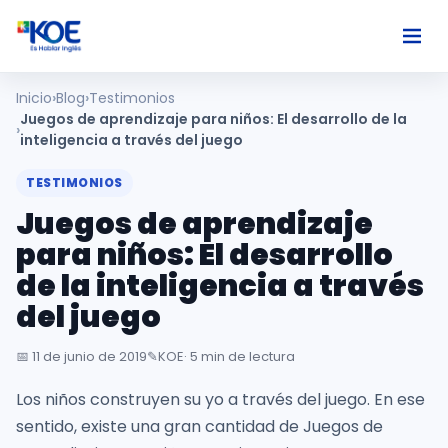
Inicio
Blog
Testimonios
Ingles
Juegos de aprendizaje para niños: El desarrollo de la
inteligencia a través del juego
Paises
TESTIMONIOS
Juegos de aprendizaje
Nosotros
para niños: El desarrollo
de la inteligencia a través
Usuarios
del juego
Comunidad
📅
11 de junio de 2019
✎️
KOE
· 5 min de lectura
Los niños construyen su yo a través del juego. En ese
sentido, existe una gran cantidad de Juegos de
Habla