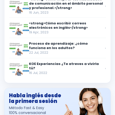
de comunicación en el ámbito personal
›
y profesional.</strong>
16 Jun, 2023
<strong>Cómo escribir correos
electrónicos en inglés</strong>
›
19 Apr, 2023
Proceso de aprendizaje: ¿cómo
funciona en los adultos?
›
22 Jul, 2022
KOE Experiencias ¿Te atreves a vivirla
tú?
›
16 Jul, 2022
Habla inglés desde
la primera sesión
Método Fast & Easy
100% conversacional