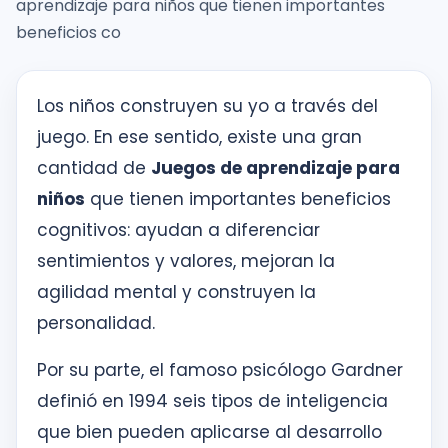
aprendizaje para niños que tienen importantes
inglés
desde
beneficios co
la
primera
sesión
Los niños construyen su yo a través del
juego. En ese sentido, existe una gran
cantidad de
Juegos de aprendizaje para
Intranet
KOE
niños
que tienen importantes beneficios
cognitivos: ayudan a diferenciar
SISK
sentimientos y valores, mejoran la
agilidad mental y construyen la
Solicitudes
personalidad.
Por su parte, el famoso psicólogo Gardner
definió en 1994 seis tipos de inteligencia
que bien pueden aplicarse al desarrollo