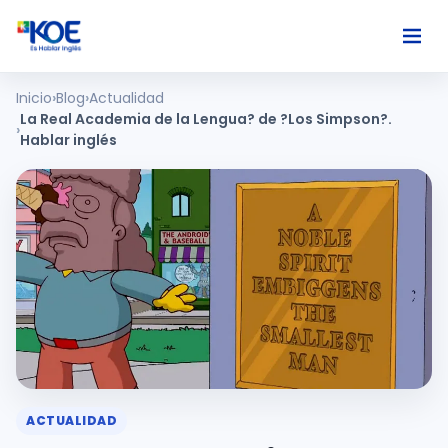
Inicio
Blog
Actualidad
Ingles
La Real Academia de la Lengua? de ?Los Simpson?.
Hablar inglés
Paises
Nosotros
Usuarios
Comunidad
ACTUALIDAD
Habla