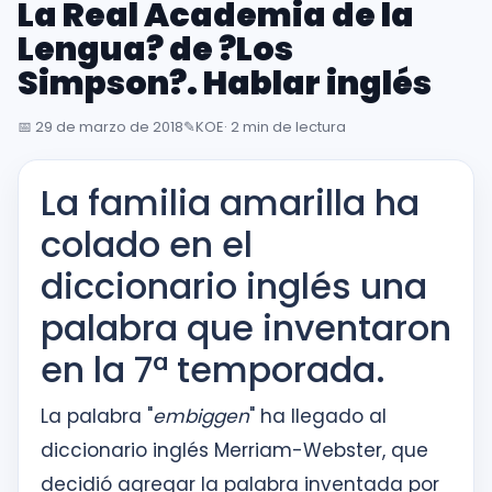
La Real Academia de la
inglés
desde
Lengua? de ?Los
la
Simpson?. Hablar inglés
primera
sesión
📅
29 de marzo de 2018
✎️
KOE
· 2 min de lectura
La familia amarilla ha
Intranet
KOE
colado en el
SISK
diccionario inglés una
palabra que inventaron
Solicitudes
en la 7ª temporada.
La palabra "
embiggen
" ha llegado al
diccionario inglés Merriam-Webster, que
decidió agregar la palabra inventada por