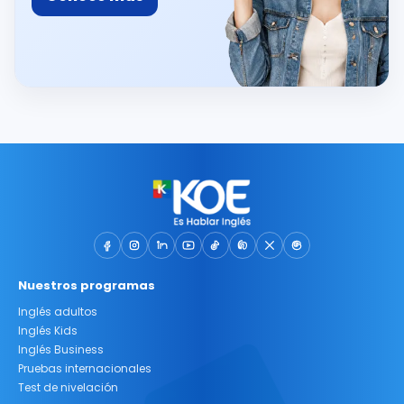
Nuestros programas
Inglés adultos
Inglés Kids
Inglés Business
Pruebas internacionales
Test de nivelación