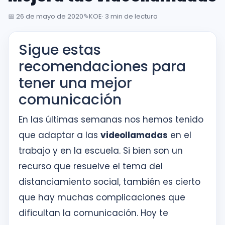
inglés
desde
📅
26 de mayo de 2020
✎️
KOE
· 3 min de lectura
la
primera
Sigue estas
sesión
recomendaciones para
tener una mejor
Intranet
comunicación
KOE
En las últimas semanas nos hemos tenido
SISK
que adaptar a las
videollamadas
en el
Solicitudes
trabajo y en la escuela. Si bien son un
recurso que resuelve el tema del
distanciamiento social, también es cierto
que hay muchas complicaciones que
dificultan la comunicación. Hoy te