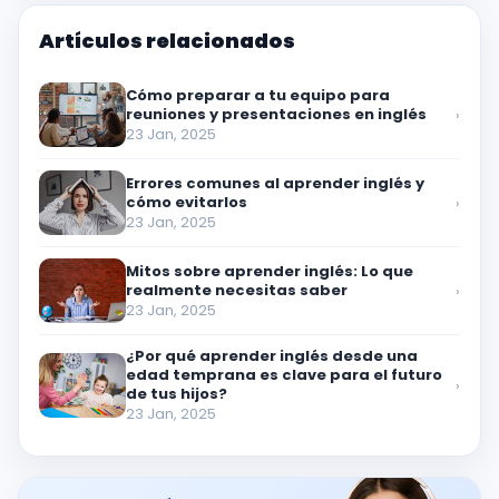
Artículos relacionados
Cómo preparar a tu equipo para
reuniones y presentaciones en inglés
›
23 Jan, 2025
Errores comunes al aprender inglés y
cómo evitarlos
›
23 Jan, 2025
Mitos sobre aprender inglés: Lo que
realmente necesitas saber
›
23 Jan, 2025
¿Por qué aprender inglés desde una
edad temprana es clave para el futuro
›
de tus hijos?
23 Jan, 2025