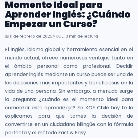
Momento Ideal para
inglés
desde
Aprender Inglés: ¿Cuándo
la
Empezar un Curso?
primera
sesión
📅
11 de febrero de 2025
✎️
KOE
· 3 min de lectura
El inglés, idioma global y herramienta esencial en el
Intranet
mundo actual, ofrece numerosas ventajas tanto en
KOE
el ámbito personal como profesional. Decidir
aprender inglés mediante un curso puede ser una de
SISK
las decisiones más impactantes y beneficiosas en la
vida de una persona. Sin embargo, a menudo surge
Solicitudes
la pregunta: ¿cuándo es el momento ideal para
comenzar este aprendizaje? En KOE Chile hoy te lo
explicamos para que tomes la decisión de
convertirte en un ciudadano bilingüe con la fórmula
perfecta y el método Fast & Easy.