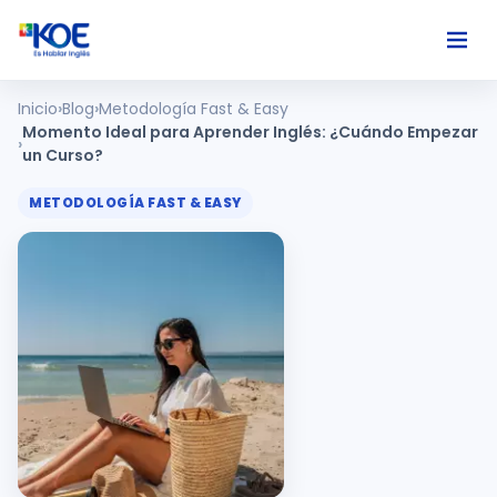
Inicio
Blog
Metodología Fast & Easy
Ingles
Momento Ideal para Aprender Inglés: ¿Cuándo Empezar
un Curso?
Paises
METODOLOGÍA FAST & EASY
Nosotros
Usuarios
Comunidad
Habla