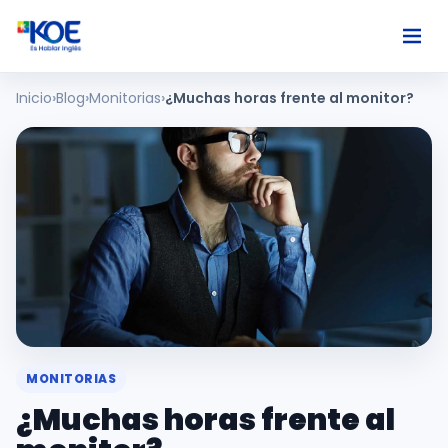
Inicio
Blog
Monitorias
¿Muchas horas frente al monitor?
Ingles
Paises
Nosotros
Usuarios
Comunidad
MONITORIAS
¿Muchas horas frente al
Habla