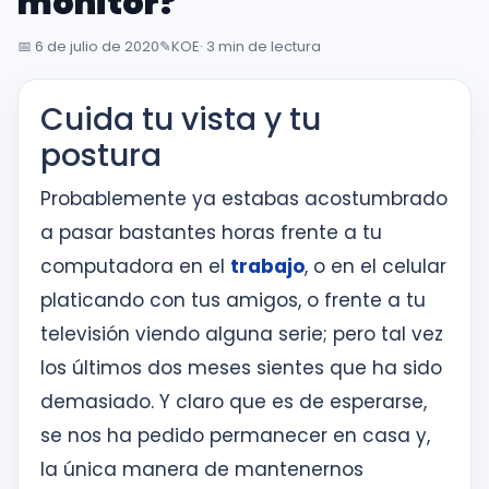
monitor?
inglés
desde
📅
6 de julio de 2020
✎️
KOE
· 3 min de lectura
la
primera
Cuida tu vista y tu
sesión
postura
Intranet
Probablemente ya estabas acostumbrado
KOE
a pasar bastantes horas frente a tu
computadora en el
trabajo
, o en el celular
SISK
platicando con tus amigos, o frente a tu
Solicitudes
televisión viendo alguna serie; pero tal vez
los últimos dos meses sientes que ha sido
demasiado. Y claro que es de esperarse,
se nos ha pedido permanecer en casa y,
la única manera de mantenernos