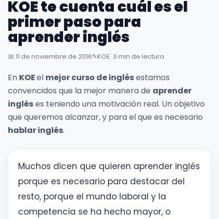
KOE te cuenta cuál es el
inglés
desde
primer paso para
la
aprender inglés
primera
sesión
📅
11 de noviembre de 2016
✎️
KOE
· 3 min de lectura
En
KOE
el
mejor curso de inglés
estamos
Intranet
convencidos que la mejor manera de
aprender
KOE
inglés
es teniendo una motivación real. Un objetivo
que queremos alcanzar, y para el que es necesario
SISK
hablar inglés
.
Solicitudes
Muchos dicen que quieren aprender inglés
porque es necesario para destacar del
resto, porque el mundo laboral y la
competencia se ha hecho mayor, o