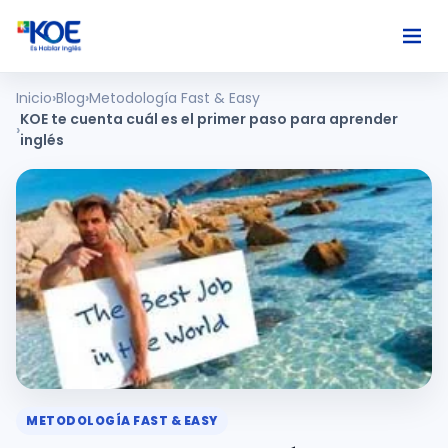
Inicio
Blog
Metodología Fast & Easy
Ingles
KOE te cuenta cuál es el primer paso para aprender
inglés
Paises
Nosotros
Usuarios
Comunidad
METODOLOGÍA FAST & EASY
Habla