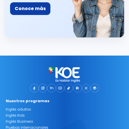
Conoce más
Nuestros programas
Inglés adultos
Inglés Kids
Inglés Business
Pruebas internacionales