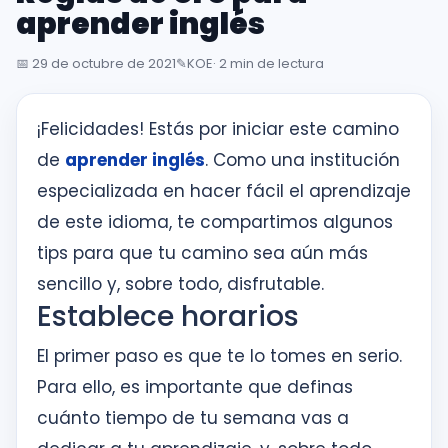
inglés
aprender inglés
desde
la
📅
29 de octubre de 2021
✎️
KOE
· 2 min de lectura
primera
sesión
¡Felicidades! Estás por iniciar este camino
de
aprender inglés
. Como una institución
Intranet
especializada en hacer fácil el aprendizaje
KOE
de este idioma, te compartimos algunos
SISK
tips para que tu camino sea aún más
sencillo y, sobre todo, disfrutable.
Solicitudes
Establece horarios
El primer paso es que te lo tomes en serio.
Para ello, es importante que definas
cuánto tiempo de tu semana vas a