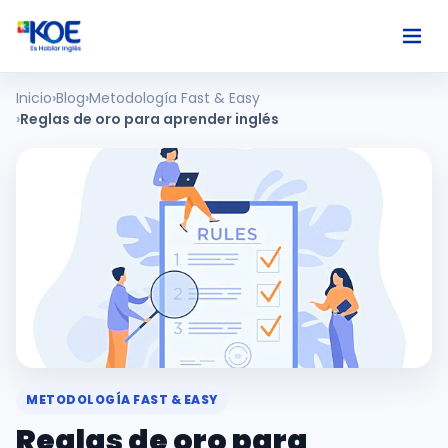
Inicio
Blog
Metodología Fast & Easy
Ingles
Reglas de oro para aprender inglés
Paises
Nosotros
Usuarios
Comunidad
METODOLOGÍA FAST & EASY
Reglas de oro para
Habla