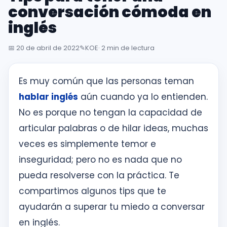
inglés
conversación cómoda en
desde
inglés
la
primera
📅
20 de abril de 2022
✎️
KOE
· 2 min de lectura
sesión
Es muy común que las personas teman
Intranet
hablar inglés
aún cuando ya lo entienden.
KOE
No es porque no tengan la capacidad de
SISK
articular palabras o de hilar ideas, muchas
veces es simplemente temor e
Solicitudes
inseguridad; pero no es nada que no
pueda resolverse con la práctica. Te
compartimos algunos tips que te
ayudarán a superar tu miedo a conversar
en inglés.