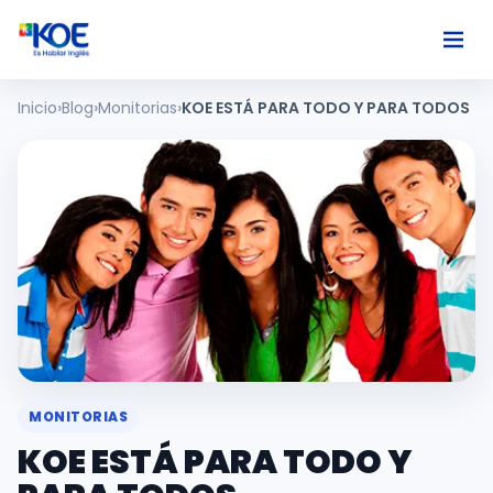
Inicio
Blog
Monitorias
KOE ESTÁ PARA TODO Y PARA TODOS
Ingles
Paises
Nosotros
Usuarios
Comunidad
MONITORIAS
KOE ESTÁ PARA TODO Y
Habla