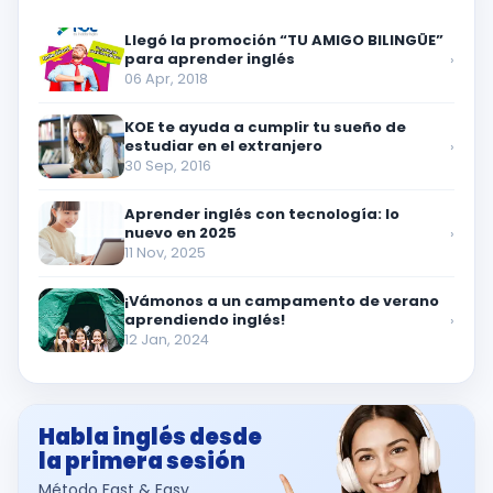
Llegó la promoción “TU AMIGO BILINGÜE”
para aprender inglés
›
06 Apr, 2018
KOE te ayuda a cumplir tu sueño de
estudiar en el extranjero
›
30 Sep, 2016
Aprender inglés con tecnología: lo
nuevo en 2025
›
11 Nov, 2025
¡Vámonos a un campamento de verano
aprendiendo inglés!
›
12 Jan, 2024
Habla inglés desde
la primera sesión
Método Fast & Easy