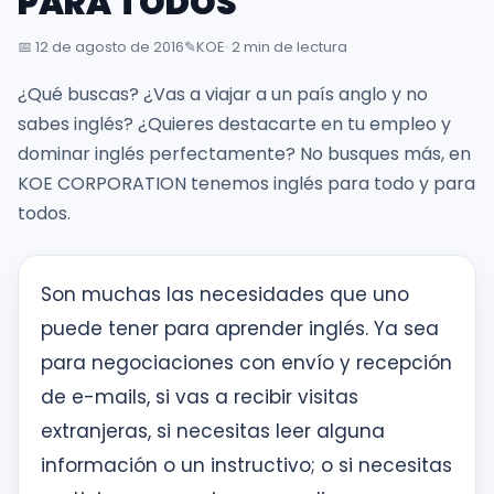
PARA TODOS
inglés
desde
📅
12 de agosto de 2016
✎️
KOE
· 2 min de lectura
la
primera
¿Qué buscas? ¿Vas a viajar a un país anglo y no
sesión
sabes inglés? ¿Quieres destacarte en tu empleo y
dominar inglés perfectamente? No busques más, en
KOE CORPORATION tenemos inglés para todo y para
Intranet
todos.
KOE
SISK
Son muchas las necesidades que uno
puede tener para aprender inglés. Ya sea
Solicitudes
para negociaciones con envío y recepción
de e-mails, si vas a recibir visitas
extranjeras, si necesitas leer alguna
información o un instructivo; o si necesitas