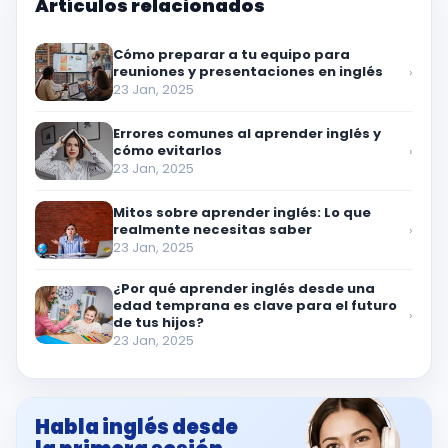
Artículos relacionados
Cómo preparar a tu equipo para
reuniones y presentaciones en inglés
›
23 Jan, 2025
Errores comunes al aprender inglés y
cómo evitarlos
›
23 Jan, 2025
Mitos sobre aprender inglés: Lo que
realmente necesitas saber
›
23 Jan, 2025
¿Por qué aprender inglés desde una
edad temprana es clave para el futuro
›
de tus hijos?
23 Jan, 2025
Habla inglés desde