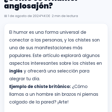
inglés
anglosajón?
desde
la
📅
1 de agosto de 2024
✎️
KOE
· 2 min de lectura
primera
sesión
El humor es una forma universal de
conectar a las personas, y los chistes son
Intranet
una de sus manifestaciones más
KOE
populares. Este artículo explorará algunos
SISK
aspectos interesantes sobre los chistes en
inglés
y ofrecerá una selección para
Solicitudes
alegrar tu día.
Ejemplo de chiste británico:
¿Cómo
llamas a un hombre sin brazos ni piernas
colgado de la pared? ¡Arte!