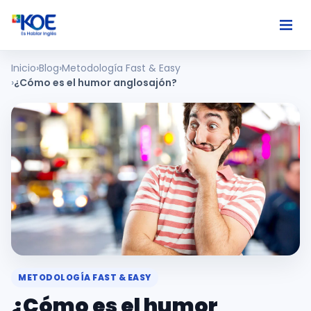
Inicio
Blog
Metodología Fast & Easy
Ingles
¿Cómo es el humor anglosajón?
Paises
Nosotros
Usuarios
Comunidad
METODOLOGÍA FAST & EASY
¿Cómo es el humor
Habla