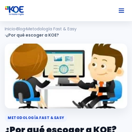
Inicio
Blog
Metodología Fast & Easy
Ingles
¿Por qué escoger a KOE?
Paises
Nosotros
Usuarios
Comunidad
METODOLOGÍA FAST & EASY
¿Por qué escoger a KOE?
Habla