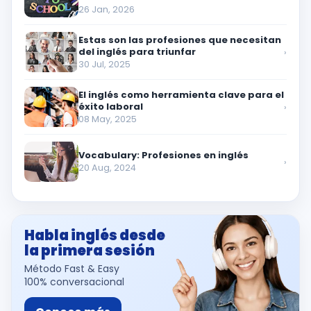
26 Jan, 2026
Estas son las profesiones que necesitan
del inglés para triunfar
›
30 Jul, 2025
El inglés como herramienta clave para el
éxito laboral
›
08 May, 2025
Vocabulary: Profesiones en inglés
›
20 Aug, 2024
Habla inglés desde
la primera sesión
Método Fast & Easy
100% conversacional