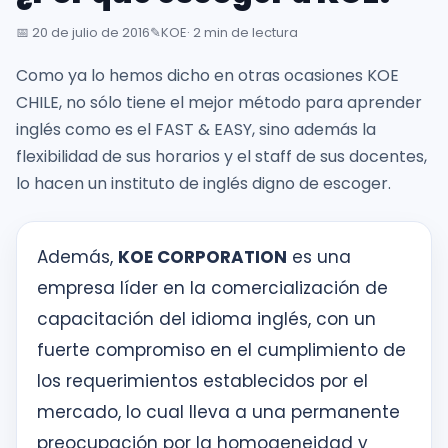
inglés
desde
📅
20 de julio de 2016
✎️
KOE
· 2 min de lectura
la
Como ya lo hemos dicho en otras ocasiones KOE
primera
CHILE, no sólo tiene el mejor método para aprender
sesión
inglés como es el FAST & EASY, sino además la
flexibilidad de sus horarios y el staff de sus docentes,
Intranet
lo hacen un instituto de inglés digno de escoger.
KOE
SISK
Además,
KOE CORPORATION
es una
empresa líder en la comercialización de
Solicitudes
capacitación del idioma inglés, con un
fuerte compromiso en el cumplimiento de
los requerimientos establecidos por el
mercado, lo cual lleva a una permanente
preocupación por la homogeneidad y