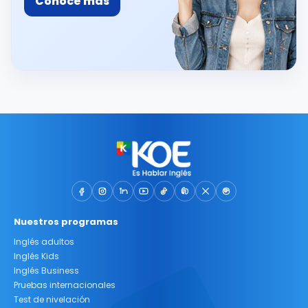
Conoce más
Nuestros programas
Inglés adultos
Inglés Kids
Inglés Business
Pruebas internacionales
Test de nivelación