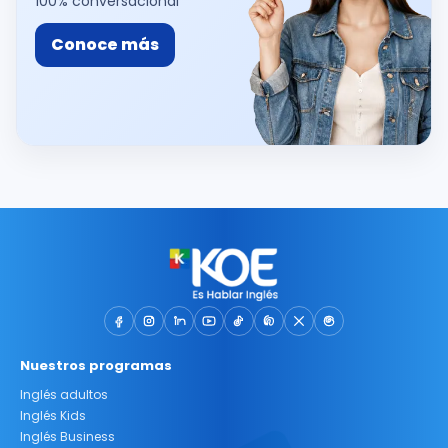
100% conversacional
Conoce más
Nuestros programas
Inglés adultos
Inglés Kids
Inglés Business