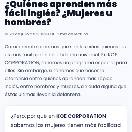
¿Quiénes aprenden más
inglés
desde
fácil inglés? ¿Mujeres u
la
hombres?
primera
sesión
📅
20 de julio de 2016
✎️
KOE
· 2 min de lectura
Comúnmente creemos que son los niños quienes les
Intranet
es más fácil aprender el idioma universal. En KOE
KOE
CORPORATION, tenemos un programa especial para
ellos. Sin embargo, si tenemos que hacer la
SISK
diferencia entre quiénes aprenden más rápido
inglés, entre hombres y mujeres, sin duda alguna que
Solicitudes
éstas últimas llevan la delantera.
¿Pero, por qué en
KOE CORPORATION
sabemos las mujeres tienen más facilidad