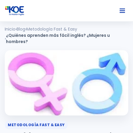
Inicio
Blog
Metodología Fast & Easy
Ingles
¿Quiénes aprenden más fácil inglés? ¿Mujeres u
hombres?
Paises
Nosotros
Usuarios
Comunidad
METODOLOGÍA FAST & EASY
Habla